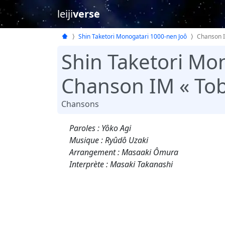
leiji
verse
Shin Taketori Monogatari 1000-nen Joô
Chanson 
Shin Taketori Mo
Chanson IM « Tob
Chansons
Paroles : Yôko Agi
Musique : Ryûdô Uzaki
Arrangement : Masaaki Ômura
Interprète : Masaki Takanashi