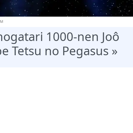
IM
nogatari 1000-nen Joô
e Tetsu no Pegasus »