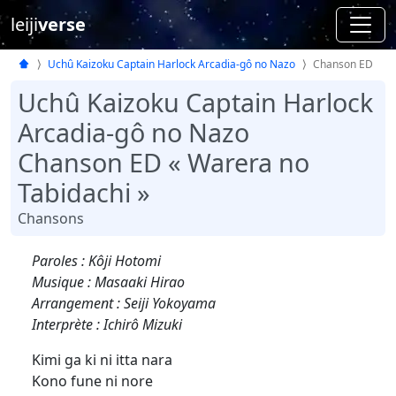
leiji
verse
Uchû Kaizoku Captain Harlock Arcadia-gô no Nazo
Chanson ED
Uchû Kaizoku Captain Harlock
Arcadia-gô no Nazo
Chanson ED « Warera no
Tabidachi »
Chansons
Paroles : Kôji Hotomi
Musique : Masaaki Hirao
Arrangement : Seiji Yokoyama
Interprète : Ichirô Mizuki
Kimi ga ki ni itta nara
Kono fune ni nore