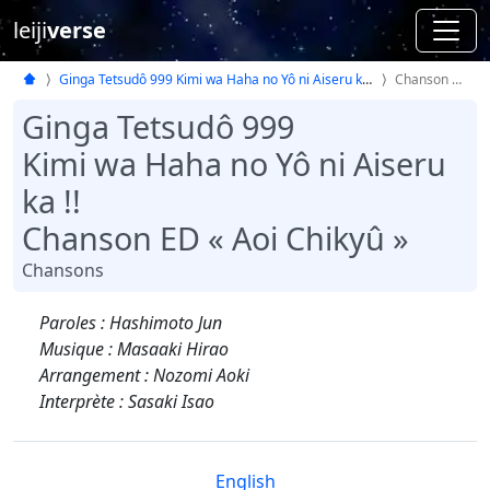
leiji
verse
Ginga Tetsudô 999 Kimi wa Haha no Yô ni Aiseru ka !!
Chanson ED
Ginga Tetsudô 999
Kimi wa Haha no Yô ni Aiseru
ka !!
Chanson ED « Aoi Chikyû »
Chansons
Paroles : Hashimoto Jun
Musique : Masaaki Hirao
Arrangement : Nozomi Aoki
Interprète : Sasaki Isao
English