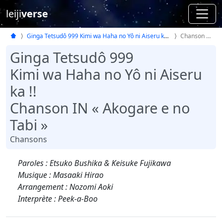
leiji
verse
Ginga Tetsudô 999 Kimi wa Haha no Yô ni Aiseru ka !!
Chanson IN
Ginga Tetsudô 999
Kimi wa Haha no Yô ni Aiseru
ka !!
Chanson IN « Akogare e no
Tabi »
Chansons
Paroles : Etsuko Bushika & Keisuke Fujikawa
Musique : Masaaki Hirao
Arrangement : Nozomi Aoki
Interprète : Peek-a-Boo