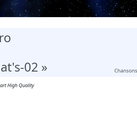
ro
t's-02 »
Chanson
art High Quality