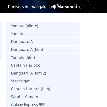
L'univers du mangaka
Leiji Matsumoto
Yamato (pilote)
Yamato
Danguard A
Danguard A (film)
s
Yamato (film)
Captain Harlock
Danguard A (film 2)
Starzinger
Captain Harlock (film)
Saraba Yamato
Galaxy Express 999