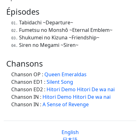
Épisodes
Tabidachi ~Departure~
Fumetsu no Monshô ~Eternal Emblem~
Shukumei no Kizuna ~Friendship~
Siren no Megami ~Siren~
Chansons
Chanson OP :
Queen Emeraldas
Chanson ED1 :
Silent Song
Chanson ED2 :
Hitori Demo Hitori De wa nai
Chanson IN :
Hitori Demo Hitori De wa nai
Chanson IN :
A Sense of Revenge
English
日本語