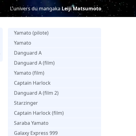
L'univers du mangaka
Leiji Matsumoto
Yamato (pilote)
Yamato
Danguard A
V
Danguard A (film)
Yamato (film)
Captain Harlock
Danguard A (film 2)
Starzinger
Captain Harlock (film)
Saraba Yamato
Galaxy Express 999