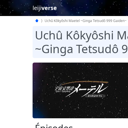
leiji
verse
Uchû Kôkyôshi Maetel ~Ginga Tetsudô 999 Gaiden~
Uchû Kôkyôshi M
~Ginga Tetsudô 