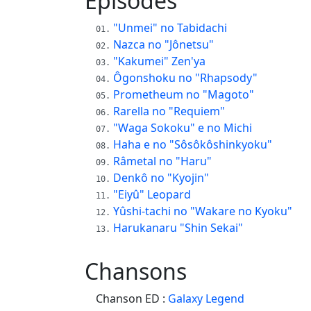
Épisodes
"Unmei" no Tabidachi
Nazca no "Jônetsu"
"Kakumei" Zen'ya
Ôgonshoku no "Rhapsody"
Prometheum no "Magoto"
Rarella no "Requiem"
"Waga Sokoku" e no Michi
Haha e no "Sôsôkôshinkyoku"
Râmetal no "Haru"
Denkô no "Kyojin"
"Eiyû" Leopard
Yûshi-tachi no "Wakare no Kyoku"
Harukanaru "Shin Sekai"
Chansons
Chanson ED :
Galaxy Legend