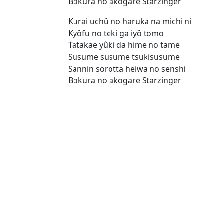
Bokura no akogare Starzinger
Kurai uchû no haruka na michi ni
Kyôfu no teki ga iyô tomo
Tatakae yûki da hime no tame
Susume susume tsukisusume
Sannin sorotta heiwa no senshi
Bokura no akogare Starzinger