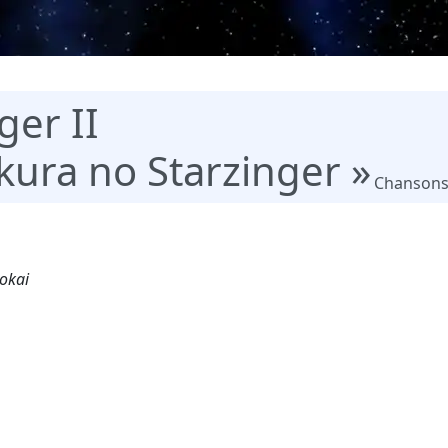
ger II
ura no Starzinger »
Chanson
Gokai