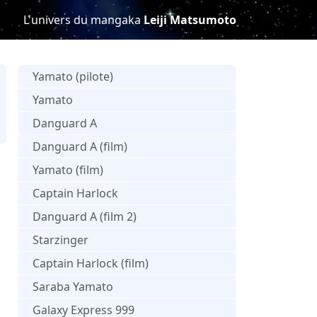
L'univers du mangaka
Leiji Matsumoto
Yamato (pilote)
Yamato
Danguard A
s
Danguard A (film)
Yamato (film)
Captain Harlock
Danguard A (film 2)
Starzinger
Captain Harlock (film)
Saraba Yamato
Galaxy Express 999