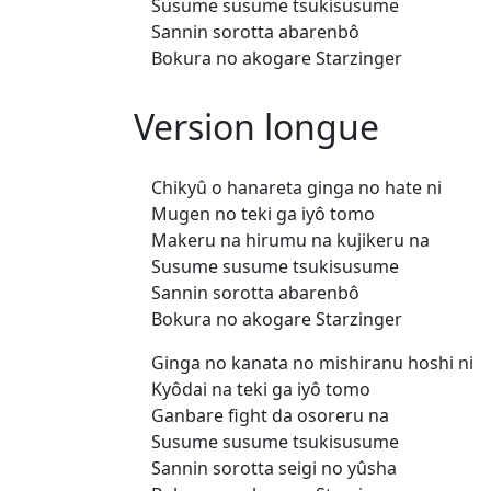
Susume susume tsukisusume
Sannin sorotta abarenbô
Bokura no akogare Starzinger
Version longue
Chikyû o hanareta ginga no hate ni
Mugen no teki ga iyô tomo
Makeru na hirumu na kujikeru na
Susume susume tsukisusume
Sannin sorotta abarenbô
Bokura no akogare Starzinger
Ginga no kanata no mishiranu hoshi ni
Kyôdai na teki ga iyô tomo
Ganbare fight da osoreru na
Susume susume tsukisusume
Sannin sorotta seigi no yûsha