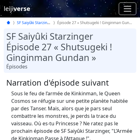
leiji
verse
SF Saiyûki Starzinger
Épisode 27 « Shutsugeki ! Ginginman Gundan »
SF Saiyûki Starzinger
Épisode 27 « Shutsugeki !
Ginginman Gundan »
Épisodes
Narration d'épisode suivant
Sous le feu de l’armée de Kinkinman, le Queen
Cosmos se réfugie sur une petite planète habitée
par des Tanser. Mais, alors que je pars seul
combattre les monstres, je perds la trace du
vaisseau. Où es-tu Princesse ? Ne ratez pas le
prochain épisode de SF Saiyûki Starzinger, "L’Armée
de Kinkinman Passe à l’Attaque !".