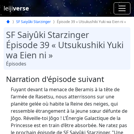
leiji
verse
SF Saiyûki Starzinger
Épisode 39 « Utsukushiki Yuki wa Eien ni »
SF Saiyûki Starzinger
Épisode 39 « Utsukushiki Yuki
wa Eien ni »
Épisodes
Narration d'épisode suivant
Fuyant devant la menace de Beramis à la tête de
l’armée de Rasetsu, nous atterrissons sur une
planète gelée où habite la Reine des neiges, qui
ressemble étrangement à la jeune sœur défunte de
Jôgo. Réveille-toi Jôgo ! L’Énergie Galactique de la
Princesse est en train d’être absorbée. Ne ratez pas
le prochain épisode de SF Saiyûki Starzinger, "Une