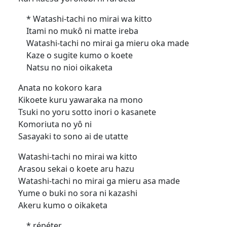
* Watashi-tachi no mirai wa kitto
Itami no mukô ni matte ireba
Watashi-tachi no mirai ga mieru oka made
Kaze o sugite kumo o koete
Natsu no nioi oikaketa
Anata no kokoro kara
Kikoete kuru yawaraka na mono
Tsuki no yoru sotto inori o kasanete
Komoriuta no yô ni
Sasayaki to sono ai de utatte
Watashi-tachi no mirai wa kitto
Arasou sekai o koete aru hazu
Watashi-tachi no mirai ga mieru asa made
Yume o buki no sora ni kazashi
Akeru kumo o oikaketa
* répéter