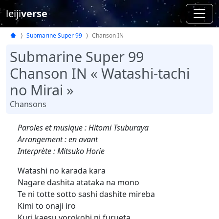
leiji
verse
Submarine Super 99
Chanson IN
Submarine Super 99
Chanson IN « Watashi-tachi
no Mirai »
Chansons
Paroles et musique : Hitomi Tsuburaya
Arrangement : en avant
Interprète : Mitsuko Horie
Watashi no karada kara
Nagare dashita atataka na mono
Te ni totte sotto sashi dashite mireba
Kimi to onaji iro
Kuri kaesu yorokobi ni furueta