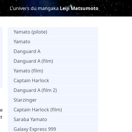
L'univers du mangaka
Leiji Matsumoto
Yamato (pilote)
Yamato
Danguard A
Danguard A (film)
Yamato (film)
Captain Harlock
s
Danguard A (film 2)
Starzinger
Captain Harlock (film)
te
et
Saraba Yamato
Galaxy Express 999
e