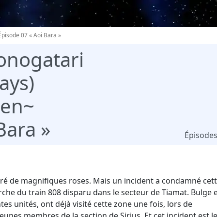
Épisode 07 « Aoi Bara »
onogatari
ays)
ten~
Bara »
Épisode
ouré de magnifiques roses. Mais un incident a condamné cet
erche du train 808 disparu dans le secteur de Tiamat. Bulge 
es unités, ont déjà visité cette zone une fois, lors de
 jeunes membres de la section de Sirius. Et cet incident est l