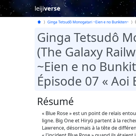
leiji
verse
Ginga Tetsudô Monogatari ~Eien e no Bunkiten~
Ginga Tetsudô M
(The Galaxy Railw
~Eien e no Bunki
Épisode 07 « Aoi 
Résumé
« Blue Rose » est un point de relais ent
ligne. Big One et Hiryū partent à la rech
Lawrence, désormais à la tête de différent
« l'incident Blue Rose » quand ils étaient