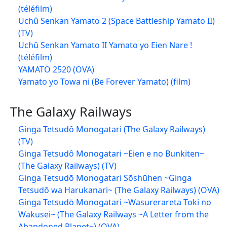
(téléfilm)
Uchû Senkan Yamato 2 (Space Battleship Yamato II)
(TV)
Uchû Senkan Yamato II Yamato yo Eien Nare !
(téléfilm)
YAMATO 2520 (OVA)
Yamato yo Towa ni (Be Forever Yamato) (film)
The Galaxy Railways
Ginga Tetsudô Monogatari (The Galaxy Railways)
(TV)
Ginga Tetsudô Monogatari ~Eien e no Bunkiten~
(The Galaxy Railways) (TV)
Ginga Tetsudō Monogatari Sōshūhen ~Ginga
Tetsudō wa Harukanari~ (The Galaxy Railways) (OVA)
Ginga Tetsudō Monogatari ~Wasurerareta Toki no
Wakusei~ (The Galaxy Railways ~A Letter from the
Abandoned Planet~) (OVA)