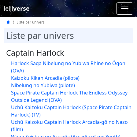
leiji
verse
Liste par univers
Liste par univers
Captain Harlock
Harlock Saga Nibelung no Yubiwa Rhine no Ôgon
(OVA)
Kaizoku Kikan Arcadia (pilote)
Nibelung no Yubiwa (pilote)
Space Pirate Captain Herlock The Endless Odyssey
Outside Legend (OVA)
Uchû Kaizoku Captain Harlock (Space Pirate Captain
Harlock) (TV)
Uchû Kaizoku Captain Harlock Arcadia-gô no Nazo
(film)
Waga Seishun no Arcadia (Arcadia of my Youth)