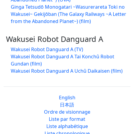
Ginga Tetsudō Monogatari ~Wasurerareta Toki no
Wakusei~ Gekijōban (The Galaxy Railways ~A Letter
from the Abandoned Planet~) (film)
Wakusei Robot Danguard A
Wakusei Robot Danguard A (TV)
Wakusei Robot Danguard A Tai Konchû Robot
Gundan (film)
Wakusei Robot Danguard A Uchû Daikaisen (film)
English
日本語
Ordre de visionnage
Liste par format
Liste alphabétique
Liste chronologique