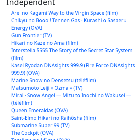
Indépendent
Arei no Kagami Way to the Virgin Space (film)
Chikyū no Booo ! Tennen Gas · Kurashi o Sasaeru
Energy (OVA)
Gun Frontier (TV)
Hikari no Kaze no Ama (film)
Interstella 5555 The 5tory of the 5ecret 5tar 5ystem
(film)
Kasei Ryodan DNAsights 999.9 (Fire Force DNAsights
999.9) (OVA)
Marine Snow no Densetsu (téléfilm)
Matsumoto Leiji « Ozma » (TV)
Mirai · Snow Angel — Mizu to Inochi no Wakusei —
(téléfilm)
Queen Emeraldas (OVA)
Saint-Elmo Hikari no Raihôsha (film)
Submarine Super 99 (TV)
The Cockpit (OVA)