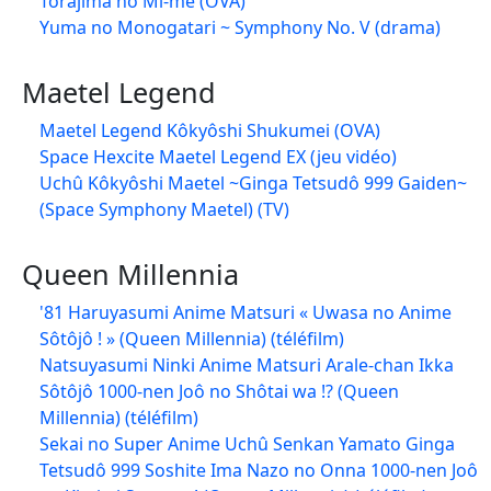
Torajima no Mî-me (OVA)
Yuma no Monogatari ~ Symphony No. V (drama)
Maetel Legend
Maetel Legend Kôkyôshi Shukumei (OVA)
Space Hexcite Maetel Legend EX (jeu vidéo)
Uchû Kôkyôshi Maetel ~Ginga Tetsudô 999 Gaiden~
(Space Symphony Maetel) (TV)
Queen Millennia
'81 Haruyasumi Anime Matsuri « Uwasa no Anime
Sôtôjô ! » (Queen Millennia) (téléfilm)
Natsuyasumi Ninki Anime Matsuri Arale-chan Ikka
Sôtôjô 1000-nen Joô no Shôtai wa !? (Queen
Millennia) (téléfilm)
Sekai no Super Anime Uchû Senkan Yamato Ginga
Tetsudô 999 Soshite Ima Nazo no Onna 1000-nen Joô