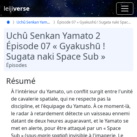
leiji
verse
Uchû Senkan Yamato 2
Épisode 07 « Gyakushū ! Sugata naki Space Sub »
Uchû Senkan Yamato 2
Épisode 07 « Gyakushū !
Sugata naki Space Sub »
Épisodes
Résumé
À l'intérieur du Yamato, un conflit surgit entre l'unité
de cavalerie spatiale, qui ne respecte pas la
discipline, et l'équipage du Yamato. À ce moment-là,
le radar à retardement détecte un vaisseau ennemi
datant de deux heures auparavant, et le Yamato se
met en alerte, pour être attaqué par un « Space
Sub » (
sous-marin spatial
) invisible à l'imagerie. Le