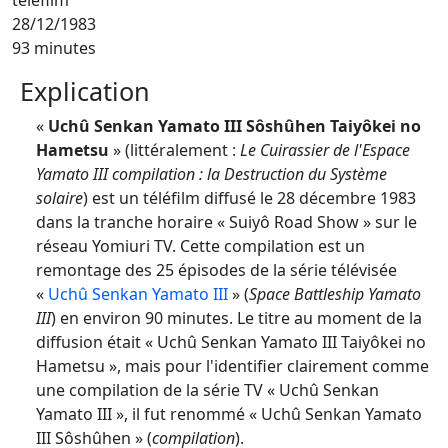
28/12/1983
93 minutes
Explication
«
Uchû Senkan Yamato III Sôshûhen Taiyôkei no
Hametsu
» (littéralement :
Le Cuirassier de l'Espace
Yamato III compilation : la Destruction du Système
solaire
) est un téléfilm diffusé le 28 décembre 1983
dans la tranche horaire « Suiyô Road Show » sur le
réseau Yomiuri TV. Cette compilation est un
remontage des 25 épisodes de la série télévisée
«
Uchû Senkan Yamato III
» (
Space Battleship Yamato
III
) en environ 90 minutes. Le titre au moment de la
diffusion était « Uchû Senkan Yamato III Taiyôkei no
Hametsu », mais pour l'identifier clairement comme
une compilation de la série TV « Uchû Senkan
Yamato III », il fut renommé « Uchû Senkan Yamato
III Sôshûhen » (
compilation
).