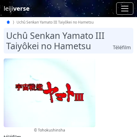
leiji
verse
Uchû Senkan Yamato III Taiyôkei no Hametsu
Uchû Senkan Yamato III
Taiyôkei no Hametsu
Téléfilm
© Tohokushinsha
téléfilm