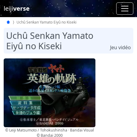
leiji
verse
Uchû Senkan Yamato Eiyû no Kiseki
Uchû Senkan Yamato
Eiyû no Kiseki
Jeu vidéo
© Leiji Matsumoto / Tohokushinsha · Bandai Visual
© Bandai 2000