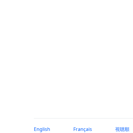
English
Français
視聴順