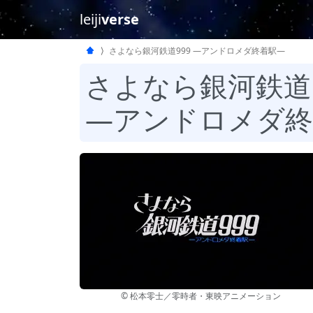
leiji
verse
さよなら銀河鉄道999 —アンドロメダ終着駅—
さよなら銀河鉄道9
—アンドロメダ終
© 松本零士／零時者・東映アニメーション