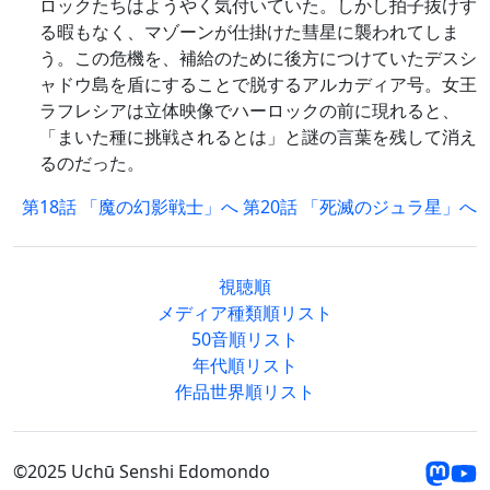
ロックたちはようやく気付いていた。しかし拍子抜けす
る暇もなく、マゾーンが仕掛けた彗星に襲われてしま
う。この危機を、補給のために後方につけていたデスシ
ャドウ島を盾にすることで脱するアルカディア号。女王
ラフレシアは立体映像でハーロックの前に現れると、
「まいた種に挑戦されるとは」と謎の言葉を残して消え
るのだった。
第18話 「魔の幻影戦士」へ
第20話 「死滅のジュラ星」へ
視聴順
メディア種類順リスト
50音順リスト
年代順リスト
作品世界順リスト
©2025 Uchū Senshi Edomondo