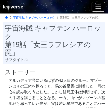
leiji
verse
宇宙海賊 キャプテン ハーロック
第19話「女王ラフレシアの罠」
宇宙海賊 キャプテン ハーロッ
ク
第19話「女王ラフレシアの
罠」
サブタイトル
ストーリー
アルカディア号にいるはずの42人目のクルー。マゾー
ンはその正体を探ろうと、馬の首星雲に到着した一同の
心を読み取ろうとした。しかし結局正体は判明せず、次
の手段を講じることとなる。一方、山中がマゾーンの基
地だと思っていた光が、実は若い星群であることにハー