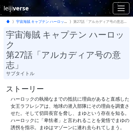
leiji
verse
宇宙海賊 キャプテン ハーロック
第27話「アルカディア号の意志」
宇宙海賊 キャプテン ハーロッ
ク
第27話「アルカディア号の意
志」
サブタイトル
ストーリー
ハーロックの執拗なまでの抵抗に理由があると直感した
女王ラフレシアは、地球の潜入部隊にその理由を調査さ
せた。そして切田長官を脅し、まゆという存在を知る。
ハーロックに「卑怯者」と言われることを覚悟でまゆの
誘拐を指示。まゆはマゾーンに連れ去られてしまう。