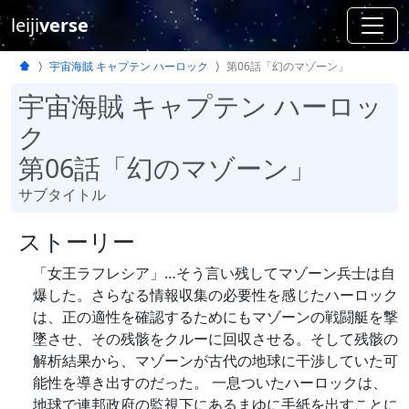
leiji
verse
宇宙海賊 キャプテン ハーロック
第06話「幻のマゾーン」
宇宙海賊 キャプテン ハーロッ
ク
第06話「幻のマゾーン」
サブタイトル
ストーリー
「女王ラフレシア」…そう言い残してマゾーン兵士は自
爆した。さらなる情報収集の必要性を感じたハーロック
は、正の適性を確認するためにもマゾーンの戦闘艇を撃
墜させ、その残骸をクルーに回収させる。そして残骸の
解析結果から、マゾーンが古代の地球に干渉していた可
能性を導き出すのだった。 一息ついたハーロックは、
地球で連邦政府の監視下にあるまゆに手紙を出すことに