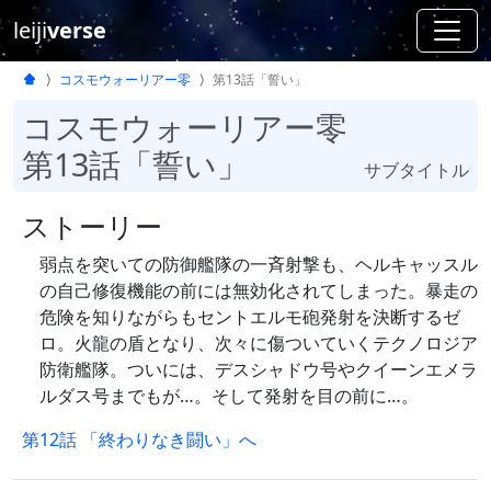
leiji
verse
コスモウォーリアー零
第13話「誓い」
コスモウォーリアー零
第13話「誓い」
サブタイトル
ストーリー
弱点を突いての防御艦隊の一斉射撃も、ヘルキャッスル
の自己修復機能の前には無効化されてしまった。暴走の
危険を知りながらもセントエルモ砲発射を決断するゼ
ロ。火龍の盾となり、次々に傷ついていくテクノロジア
防衛艦隊。ついには、デスシャドウ号やクイーンエメラ
ルダス号までもが…。そして発射を目の前に…。
第12話 「終わりなき闘い」へ