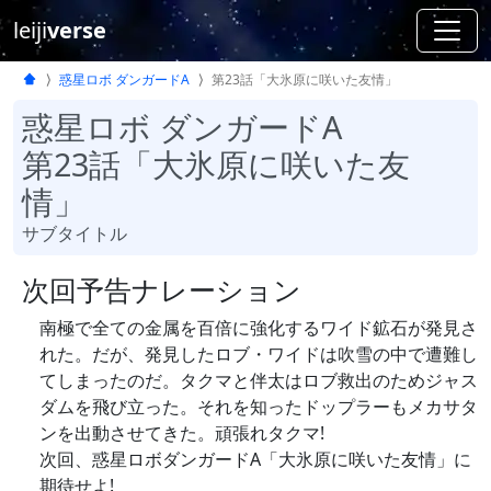
leiji
verse
惑星ロボ ダンガードA
第23話「大氷原に咲いた友情」
惑星ロボ ダンガードA
第23話「大氷原に咲いた友
情」
サブタイトル
次回予告ナレーション
南極で全ての金属を百倍に強化するワイド鉱石が発見さ
れた。だが、発見したロブ・ワイドは吹雪の中で遭難し
てしまったのだ。タクマと伴太はロブ救出のためジャス
ダムを飛び立った。それを知ったドップラーもメカサタ
ンを出動させてきた。頑張れタクマ!
次回、惑星ロボダンガードA「大氷原に咲いた友情」に
期待せよ!