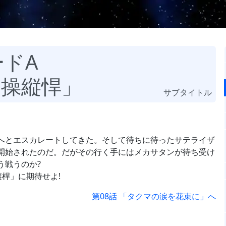
ードA
く操縦悍」
サブタイトル
へとエスカレートしてきた。そして待ちに待ったサテライザ
開始されたのだ。だがその行く手にはメカサタンが待ち受け
う戦うのか?
桿」に期待せよ!
第08話 「タクマの涙を花束に」へ