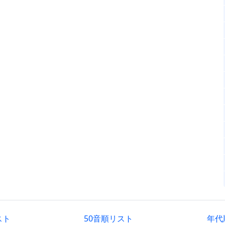
スト
50音順リスト
年代