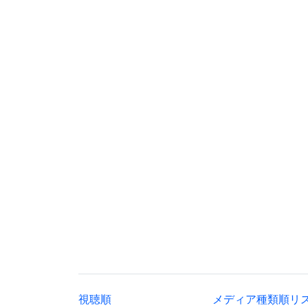
視聴順
メディア種類順リ