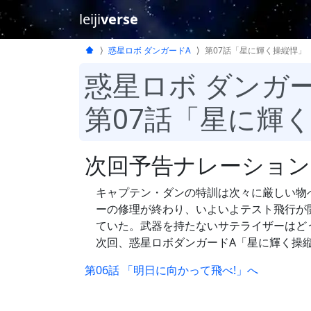
leiji
verse
惑星ロボ ダンガードA
第07話「星に輝く操縦悍」
惑星ロボ ダンガ
第07話「星に輝
次回予告ナレーション
キャプテン・ダンの特訓は次々に厳しい物
ーの修理が終わり、いよいよテスト飛行が
ていた。武器を持たないサテライザーはど
次回、惑星ロボダンガードA「星に輝く操縦
第06話 「明日に向かって飛べ!」へ