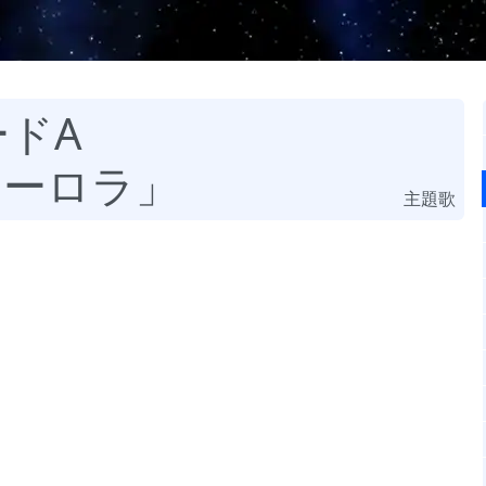
ードA
オーロラ」
主題歌