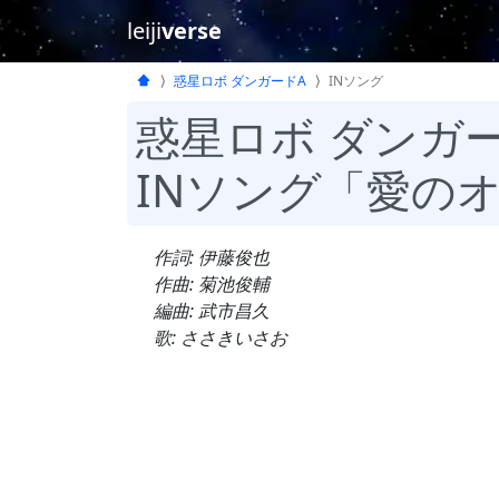
leiji
verse
惑星ロボ ダンガードA
INソング
惑星ロボ ダンガ
INソング「愛の
作詞: 伊藤俊也
作曲: 菊池俊輔
編曲: 武市昌久
歌: ささきいさお