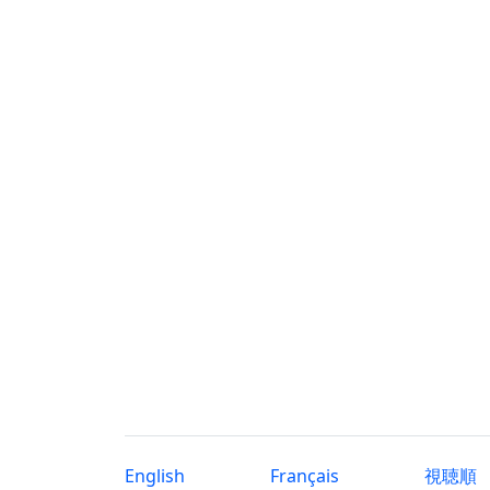
English
Français
視聴順