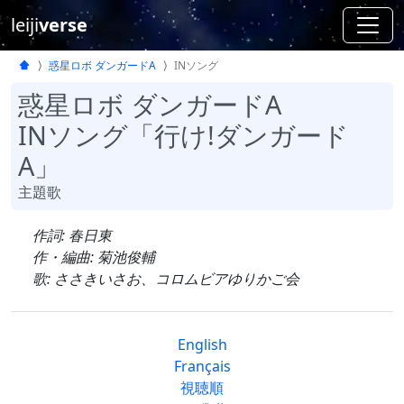
leiji
verse
惑星ロボ ダンガードA
INソング
惑星ロボ ダンガードA
INソング「行け!ダンガード
A」
主題歌
作詞: 春日東
作・編曲: 菊池俊輔
歌: ささきいさお、コロムビアゆりかご会
English
Français
視聴順