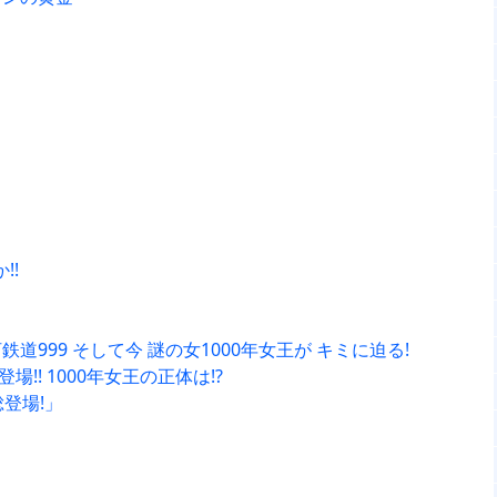
!!
道999 そして今 謎の女1000年女王が キミに迫る!
! 1000年女王の正体は!?
登場!」