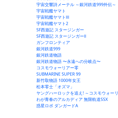
宇宙交響詩メーテル ～銀河鉄道999外伝～
宇宙戦艦ヤマト
宇宙戦艦ヤマトⅢ
宇宙戦艦ヤマト2
SF西遊記 スタージンガー
SF西遊記 スタージンガーⅡ
ガンフロンティア
銀河鉄道999
銀河鉄道物語
銀河鉄道物語 〜永遠への分岐点〜
コスモウォーリアー零
SUBMARINE SUPER 99
新竹取物語 1000年女王
松本零士「オズマ」
ヤングハーロックを追え! ～コスモウォー
わが青春のアルカディア 無限軌道SSX
惑星ロボ ダンガードA