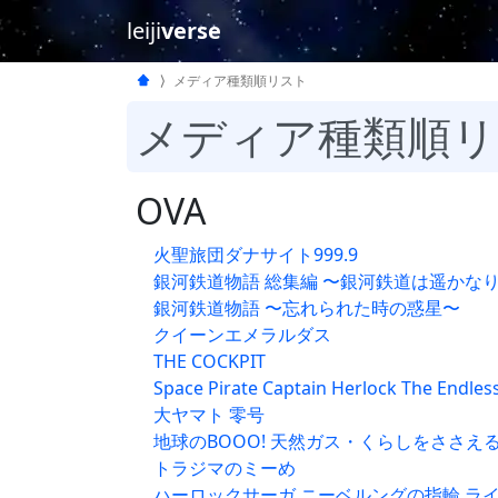
leiji
verse
メディア種類順リスト
メディア種類順リ
OVA
火聖旅団ダナサイト999.9
銀河鉄道物語 総集編 〜銀河鉄道は遥かな
銀河鉄道物語 〜忘れられた時の惑星〜
クイーンエメラルダス
THE COCKPIT
Space Pirate Captain Herlock The Endle
大ヤマト 零号
地球のBOOO! 天然ガス・くらしをささえ
トラジマのミーめ
ハーロックサーガ ニーベルングの指輪 ラ