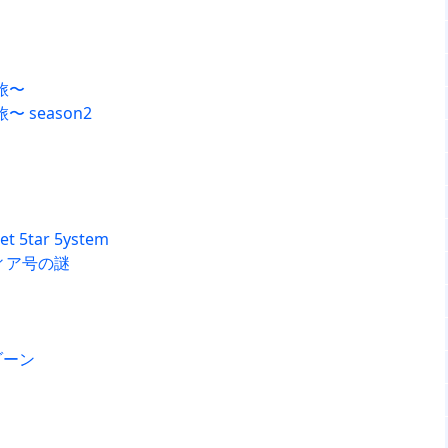
旅〜
 season2
t 5tar 5ystem
ィア号の謎
ゾーン