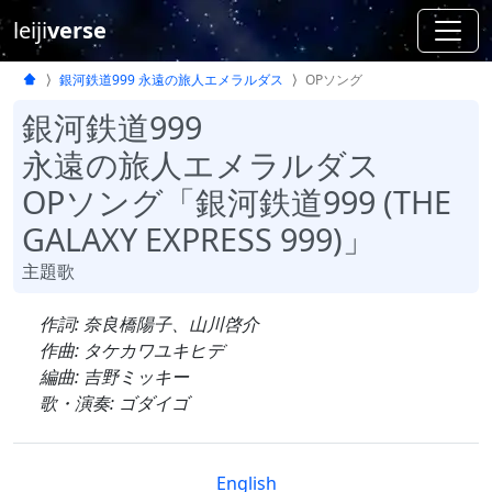
leiji
verse
銀河鉄道999 永遠の旅人エメラルダス
OPソング
銀河鉄道999
永遠の旅人エメラルダス
OPソング「銀河鉄道999 (THE
GALAXY EXPRESS 999)」
主題歌
作詞: 奈良橋陽子、山川啓介
作曲: タケカワユキヒデ
編曲: 吉野ミッキー
歌・演奏: ゴダイゴ
English