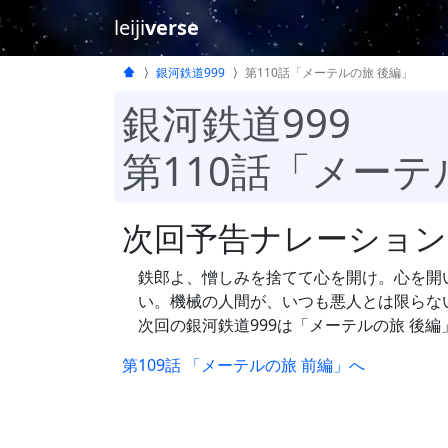
leiji
verse
銀河鉄道999
第110話「メーテルの旅 後編」
銀河鉄道999
第110話「メーテ
次回予告ナレーション
鉄郎よ、憎しみを捨てて心を開け。心を開
い。機械の人間が、いつも悪人とは限らな
次回の銀河鉄道999は「メーテルの旅 後
第109話 「メーテルの旅 前編」へ