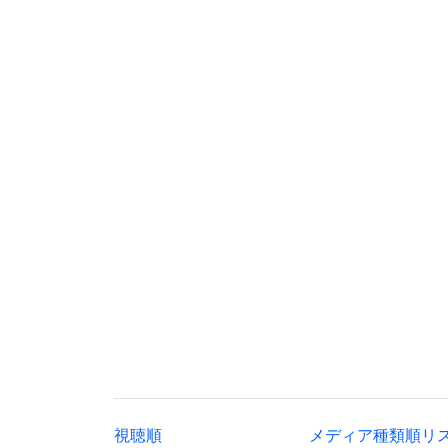
視聴順
メディア種類順リ