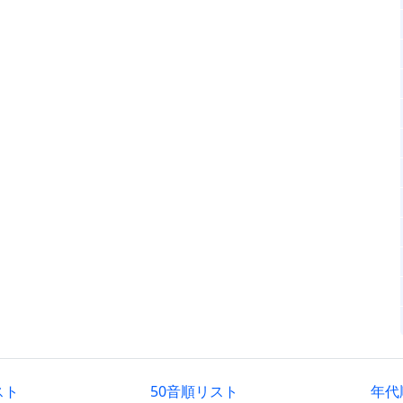
スト
50音順リスト
年代