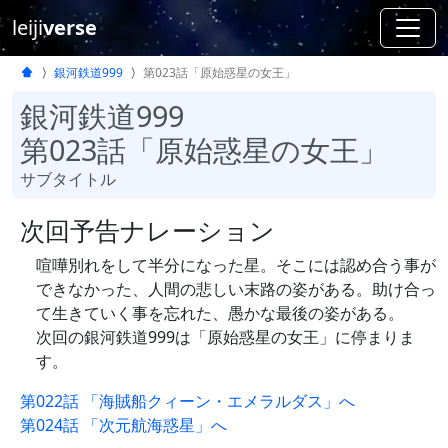
leiji
verse
銀河鉄道999
第023話「原始惑星の女王」
銀河鉄道999
第023話「原始惑星の女王」
サブタイトル
次回予告ナレーション
喧嘩別れをして半分になった星。そこには認め合う事が
できなかった、人間の悲しい末路の姿がある。助け合っ
て生きていく事を忘れた、愚かな最後の姿がある。
次回の銀河鉄道999は「原始惑星の女王」に停まりま
す。
第022話 「海賊船クィーン・エメラルダス」へ
第024話 「次元航海惑星」へ