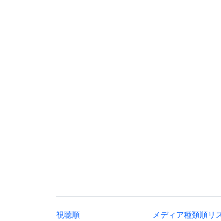
視聴順
メディア種類順リ