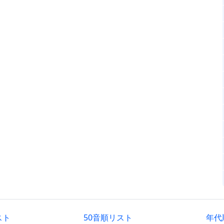
スト
50音順リスト
年代