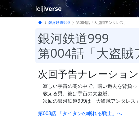
leiji
verse
銀河鉄道999
第004話「大盗賊アンタレス」
銀河鉄道999
第004話「大盗
次回予告ナレーション
寂しい宇宙の闇の中で、暗い過去を背負っ
教える男。彼は宇宙の大盗賊。
次回の銀河鉄道999は「大盗賊アンタレス
第003話 「タイタンの眠れる戦士」へ