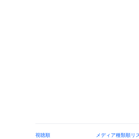
視聴順
メディア種類順リ