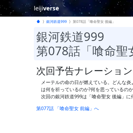
leiji
verse
銀河鉄道999
第078話「喰命聖女 後編」
銀河鉄道999
第078話「喰命聖
次回予告ナレーション
メーテルの命の日が燃えている。どんな炎
は何を祈っているのか?何を思っているのか
次回の銀河鉄道999は「喰命聖女 後編」
第077話 「喰命聖女 前編」へ