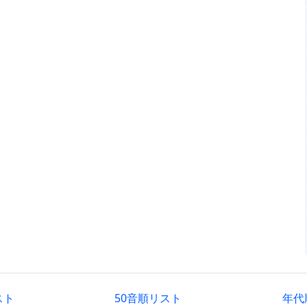
スト
50音順リスト
年代