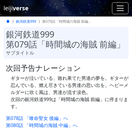
leiji
verse
銀河鉄道999
第079話「時間城の海賊 前編」
銀河鉄道999
第079話「時間城の海賊 前編」
サブタイトル
次回予告ナレーション
ギターが泣いている、敗れ果てた男達の夢を。ギターが
忍んでいる、燃え尽きている男達の思い出を。ヘビーメ
ルダーに吹く風は、男達が流す涙色。
次回の銀河鉄道999は「時間城の海賊 前編」に停まりま
す。
第078話 「喰命聖女 後編」へ
第080話 「時間城の海賊 中編」へ