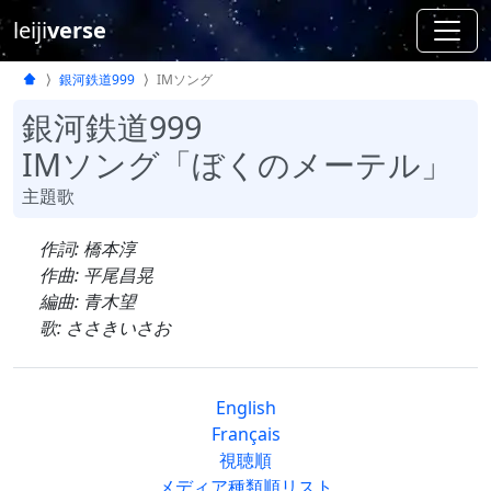
leiji
verse
銀河鉄道999
IMソング
銀河鉄道999
IMソング「ぼくのメーテル」
主題歌
作詞: 橋本淳
作曲: 平尾昌晃
編曲: 青木望
歌: ささきいさお
English
Français
視聴順
メディア種類順リスト