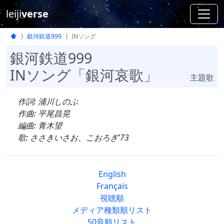
leiji
verse
銀河鉄道999
INソング
銀河鉄道999
INソング「銀河哀歌」
主題歌
作詞: 浦川しのぶ
作曲: 平尾昌晃
編曲: 青木望
歌: ささきいさお、こおろぎ'73
English
Français
視聴順
メディア種類順リスト
50音順リスト