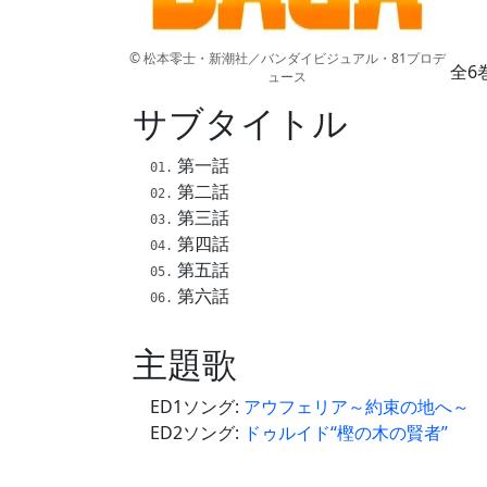
© 松本零士・新潮社／バンダイビジュアル・81プロデ
全6
ュース
サブタイトル
第一話
第二話
第三話
第四話
第五話
第六話
主題歌
ED1ソング:
アウフェリア～約束の地へ～
ED2ソング:
ドゥルイド“樫の木の賢者”