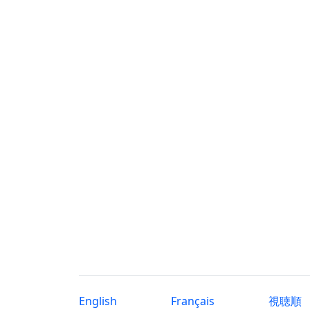
English
Français
視聴順