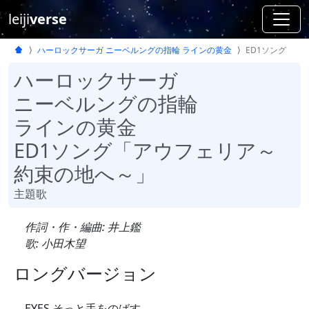
leiji
verse
ハーロックサーガ ニーベルングの指輪 ラインの黄金
ED1ソング
ハーロックサーガ
ニーベルングの指輪
ラインの黄金
ED1ソング「アウフェリア～
約束の地へ～」
主題歌
作詞・作・編曲: 井上鑑
歌: 小田木望
ロングバージョン
EYES そっと手をのばす