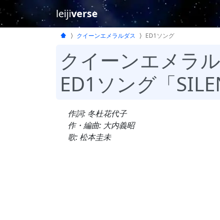
leiji
verse
クイーンエメラルダス
ED1ソング
クイーンエメラ
ED1ソング「SILE
作詞: 冬杜花代子
作・編曲: 大内義昭
歌: 松本圭未