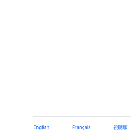
English
Français
視聴順