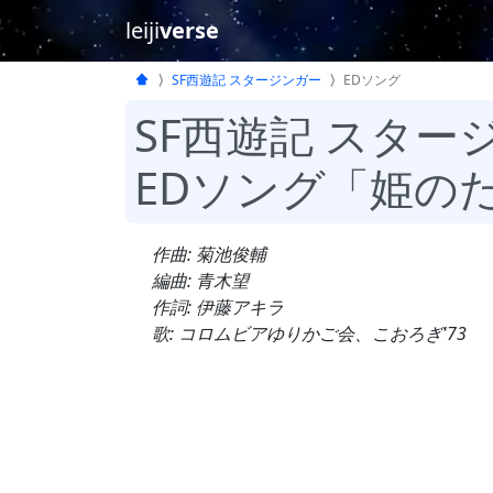
leiji
verse
SF西遊記 スタージンガー
EDソング
SF西遊記 スター
EDソング「姫の
作曲: 菊池俊輔
編曲: 青木望
作詞: 伊藤アキラ
歌: コロムビアゆりかご会、こおろぎ'73