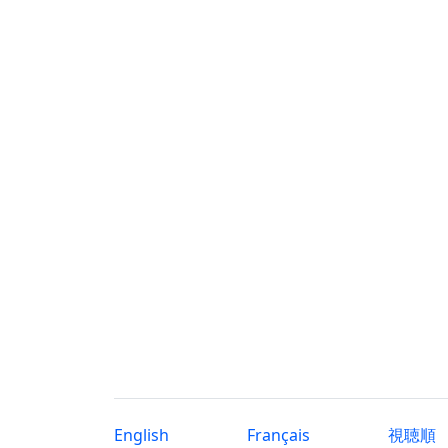
English
Français
視聴順