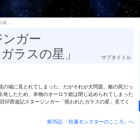
の星」
ジンガー
たガラスの星」
サブタイトル
鏡の城に見とれてしまった。だがそれが大問題。敵の罠だっ
出発したため、本物のオーロラ姫は閉じ込められてしまった
回SF西遊記スタージンガー「呪われたガラスの星」見てく
第35話 「狂暴モンスターのこころ」へ