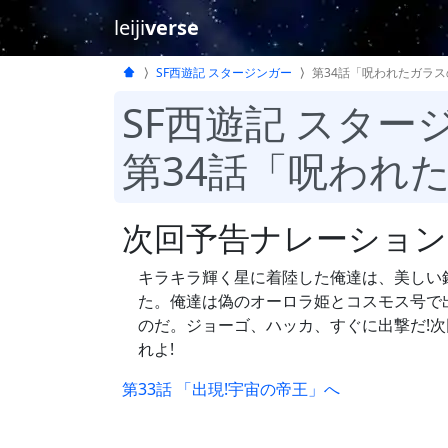
leiji
verse
SF西遊記 スタージンガー
第34話「呪われたガラス
SF西遊記 スター
第34話「呪われ
次回予告ナレーション
キラキラ輝く星に着陸した俺達は、美しい
た。俺達は偽のオーロラ姫とコスモス号で
のだ。ジョーゴ、ハッカ、すぐに出撃だ!次
れよ!
第33話 「出現!宇宙の帝王」へ