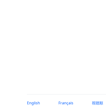
English
Français
視聴順