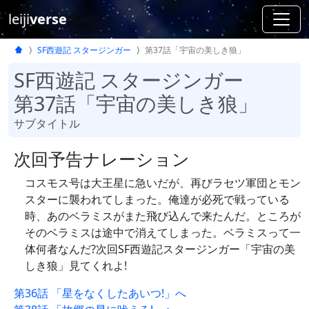
leiji
verse
SF西遊記 スタージンガー
第37話「宇宙の美しき狼」
SF西遊記 スタージンガー
第37話「宇宙の美しき狼」
サブタイトル
次回予告ナレーション
コスモス号は大王星に急いだが、再びラセツ軍団とモン
スターに襲われてしまった。俺達が必死で戦っている
時、あのベラミスがまた飛び込んで来たんだ。ところが
そのベラミスは途中で消えてしまった。ベラミスって一
体何者なんだ?次回SF西遊記スタージンガー「宇宙の美
しき狼」見てくれよ!
第36話 「星をなくしたあいつ!」へ