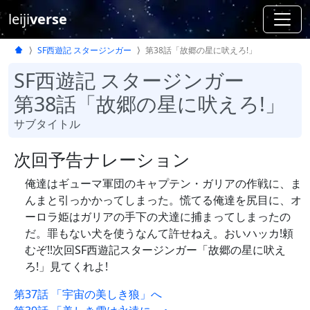
leiji
verse
SF西遊記 スタージンガー
第38話「故郷の星に吠えろ!」
SF西遊記 スタージンガー
第38話「故郷の星に吠えろ!」
サブタイトル
次回予告ナレーション
俺達はギューマ軍団のキャプテン・ガリアの作戦に、ま
んまと引っかかってしまった。慌てる俺達を尻目に、オ
ーロラ姫はガリアの手下の犬達に捕まってしまったの
だ。罪もない犬を使うなんて許せねえ。おいハッカ!頼
むぞ!!次回SF西遊記スタージンガー「故郷の星に吠え
ろ!」見てくれよ!
第37話 「宇宙の美しき狼」へ