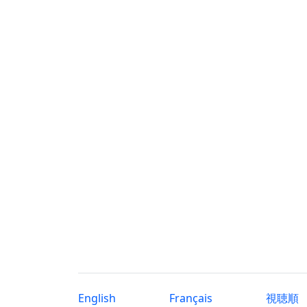
English
Français
視聴順