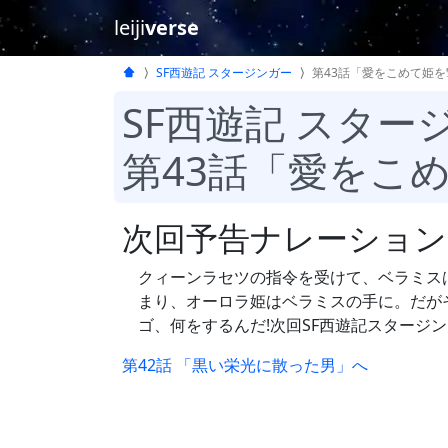
leiji
verse
SF西遊記 スタージンガー
第43話「愛をこめて姫を
SF西遊記 スター
第43話「愛をこ
次回予告ナレーション
クィーンラセツの指令を受けて、ベラミス
まり、オーロラ姫はベラミスの手に。だが
ゴ、何をするんだ!次回SF西遊記スタージン
第42話 「黒い栄光に散った男」へ