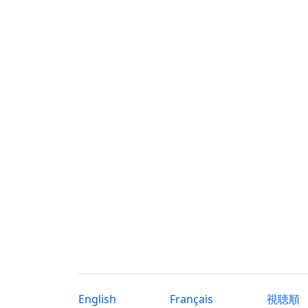
English
Français
視聴順