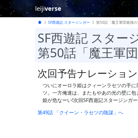
leiji
verse
SF西遊記 スタージンガー
第50話「魔王軍団最後の
SF西遊記 スター
第50話「魔王軍
次回予告ナレーション
ついにオーロラ姫はクィーンラセツの手に
ツ。一方俺達は、またもやあの光の壁に包
姫が危なーい!次回SF西遊記スタージンガー
第49話 「クイーン・ラセツの陰謀」へ