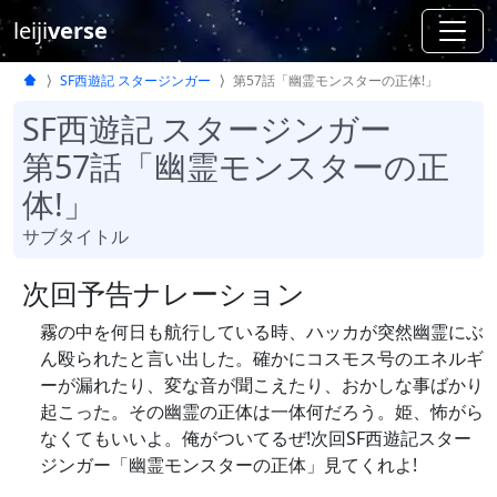
leiji
verse
SF西遊記 スタージンガー
第57話「幽霊モンスターの正体!」
SF西遊記 スタージンガー
第57話「幽霊モンスターの正
体!」
サブタイトル
次回予告ナレーション
霧の中を何日も航行している時、ハッカが突然幽霊にぶ
ん殴られたと言い出した。確かにコスモス号のエネルギ
ーが漏れたり、変な音が聞こえたり、おかしな事ばかり
起こった。その幽霊の正体は一体何だろう。姫、怖がら
なくてもいいよ。俺がついてるぜ!次回SF西遊記スター
ジンガー「幽霊モンスターの正体」見てくれよ!