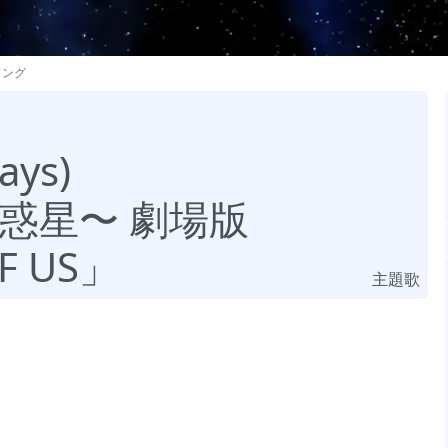
ソング
ays)
惑星〜 劇場版
F US」
主題歌