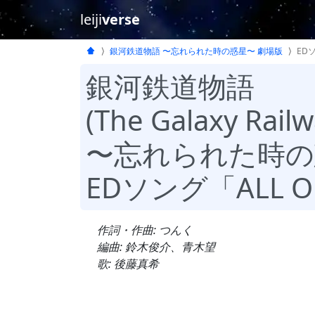
leiji
verse
銀河鉄道物語 〜忘れられた時の惑星〜 劇場版
ED
銀河鉄道物語
(The Galaxy Railw
〜忘れられた時の
EDソング「ALL O
作詞・作曲: つんく
編曲: 鈴木俊介、青木望
歌: 後藤真希