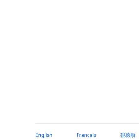
English
Français
視聴順