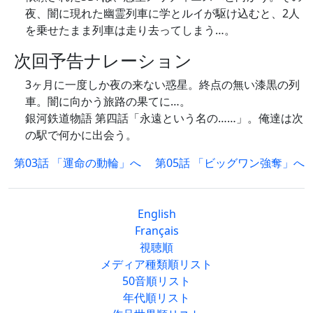
夜、闇に現れた幽霊列車に学とルイが駆け込むと、2人
を乗せたまま列車は走り去ってしまう…。
次回予告ナレーション
3ヶ月に一度しか夜の来ない惑星。終点の無い漆黒の列
車。闇に向かう旅路の果てに…。
銀河鉄道物語 第四話「永遠という名の……」。俺達は次
の駅で何かに出会う。
第03話 「運命の動輪」へ
第05話 「ビッグワン強奪」へ
English
Français
視聴順
メディア種類順リスト
50音順リスト
年代順リスト