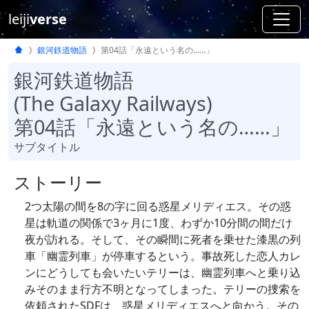
leiji
verse
銀河鉄道物語
第04話「永遠という名の……」
銀河鉄道物語
(The Galaxy Railways)
第04話「永遠という名の……」
サブタイトル
ストーリー
2つ太陽の間を8の字に回る惑星メリディエス。その惑
星は軌道の関係で3ヶ月に1度、わずか10分間の間だけ
夜が訪れる。そして、その瞬間に死者を乗せた漆黒の列
車「幽霊列車」が停車するという。事故死した恋人カレ
ンにどうしても会いたいテリーは、幽霊列車へと乗り込
みそのまま行方不明となってしまった。テリーの捜索を
依頼されたSDFは、惑星メリディエスへと向かう。その