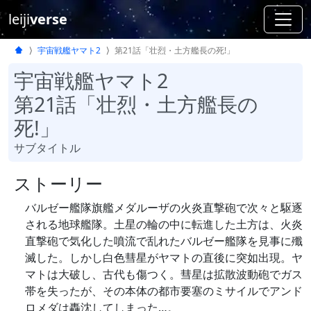
leiji
verse
宇宙戦艦ヤマト2
第21話「壮烈・土方艦長の死!」
宇宙戦艦ヤマト2
第21話「壮烈・土方艦長の
死!」
サブタイトル
ストーリー
バルゼー艦隊旗艦メダルーザの火炎直撃砲で次々と駆逐
される地球艦隊。土星の輪の中に転進した土方は、火炎
直撃砲で気化した噴流で乱れたバルゼー艦隊を見事に殲
滅した。しかし白色彗星がヤマトの直後に突如出現。ヤ
マトは大破し、古代も傷つく。彗星は拡散波動砲でガス
帯を失ったが、その本体の都市要塞のミサイルでアンド
ロメダは轟沈してしまった…。