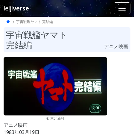
leiji
verse
宇宙戦艦ヤマト 完結編
宇宙戦艦ヤマト
完結編
アニメ映画
© 東北新社
アニメ映画
1983年03月19日