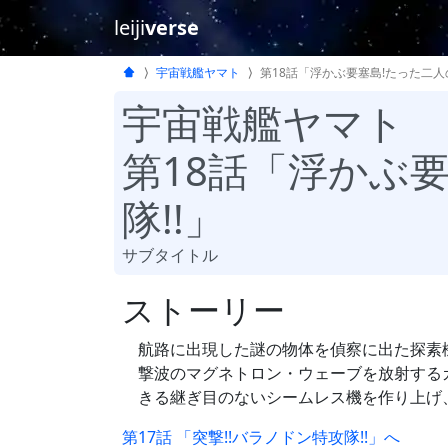
leiji
verse
宇宙戦艦ヤマト
第18話「浮かぶ要塞島!たった二人
宇宙戦艦ヤマト
第18話「浮かぶ
隊!!」
サブタイトル
ストーリー
航路に出現した謎の物体を偵察に出た探素
撃波のマグネトロン・ウェーブを放射する
きる継ぎ目のないシームレス機を作り上げ
第17話 「突撃!!バラノドン特攻隊!!」へ