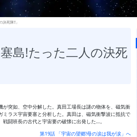
の決死隊!!」
要塞島!たった二人の決死
機が突如、空中分解した。真田工場長は謎の物体を、磁気衝
ガミラス宇宙要塞と分析した。真田は、磁気衝撃波に抵抗で
、戦闘班長の古代と宇宙要の破懐に出発した…。
第19話 「宇宙の望郷!母の涙は我が涙」へ