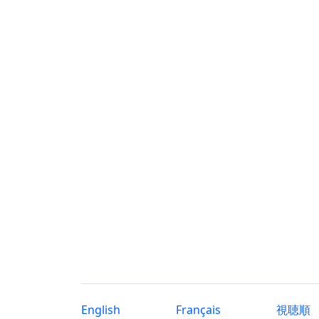
English
Français
視聴順