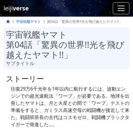
leiji
verse
宇宙戦艦ヤマト
第04話「驚異の世界!!光を飛び越えたヤマト!!」
宇宙戦艦ヤマト
第04話「驚異の世界!!光を飛び
越えたヤマト!!」
サブタイトル
ストーリー
往復29万6千光年を1年以内に航行するには、波動エン
ジンでの超光速航法「ワープ」が必要である。地球を出
発したヤマトは、月と火星との間で「ワープ」テストの
準備をすると、ガミラス高速空母の戦闘機が接近して来
た。戦闘班班長の古代はコスモゼロ、戦闘機ブラックタ
イガーで発進した…。